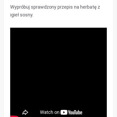
Wypróbuj sprawdzony przepis na herbatę z
igieł sosny.