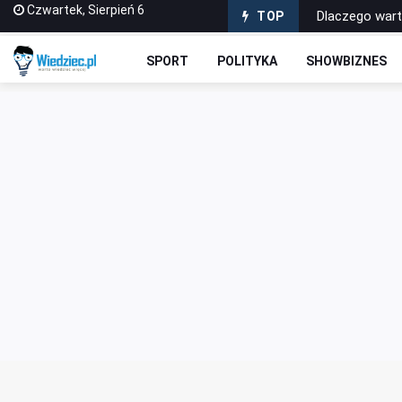
Czwartek, Sierpień 6
Dlaczego war
TOP
Jak wybrać pi
SPORT
POLITYKA
SHOWBIZNES
Dlaczego gra 
Materiały wype
Sabotażysta 4