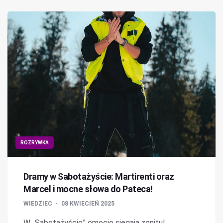
ROZRYWKA
Dramy w Sabotażyście: Martirenti oraz
Marcel i mocne słowa do Pateca!
WIEDZIEC
08 KWIECIEŃ 2025
W „Sabotażyście” emocje sięgają zenitu!