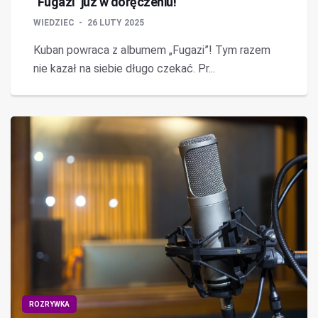
"Fugazi" już w doręczeniu!
WIEDZIEC
26 LUTY 2025
Kuban powraca z albumem „Fugazi”! Tym razem
nie kazał na siebie długo czekać. Pr...
ROZRYWKA