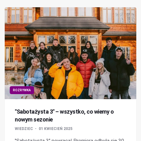
ROZRYWKA
"Sabotażysta 3" – wszystko, co wiemy o
nowym sezonie
WIEDZIEC
01 KWIECIEŃ 2025
"Sabotażysta 3" powraca! Premiera odbyła się 30