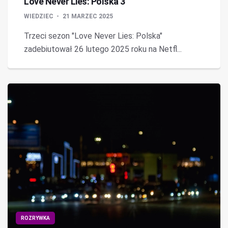
Love Never Lies: Polska 3
WIEDZIEC
21 MARZEC 2025
Trzeci sezon "Love Never Lies: Polska"
zadebiutował 26 lutego 2025 roku na Netfl...
ROZRYWKA