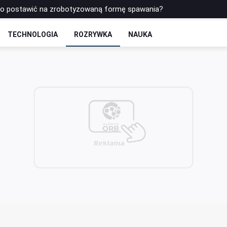
to postawić na zrobotyzowaną formę spawania?
łkę do siatkówki Molten? Porównanie najpopularniejszych modeli
TECHNOLOGIA
ROZRYWKA
NAUKA
na trzeciego zawodnika jest fundamentem ataku pozycyjnego w pił
łnieniowe – które najlepiej sprawdzają się w codziennej praktyce s
 - rozkład odcinków