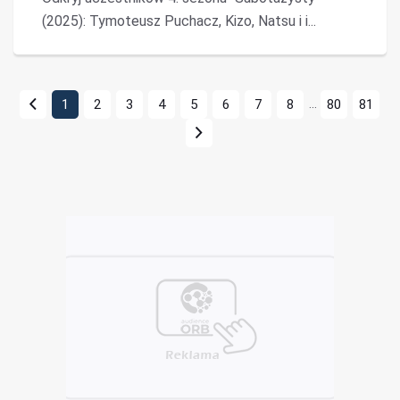
(2025): Tymoteusz Puchacz, Kizo, Natsu i i...
...
1
2
3
4
5
6
7
8
80
81