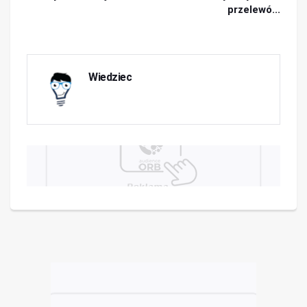
przelewó...
Wiedziec