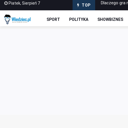
Piatek, Sierpień 7
Materiały wype
TOP
Sabotażysta 4
SPORT
POLITYKA
SHOWBIZNES
Dlaczego war
Jak wybrać pi
Dlaczego gra 