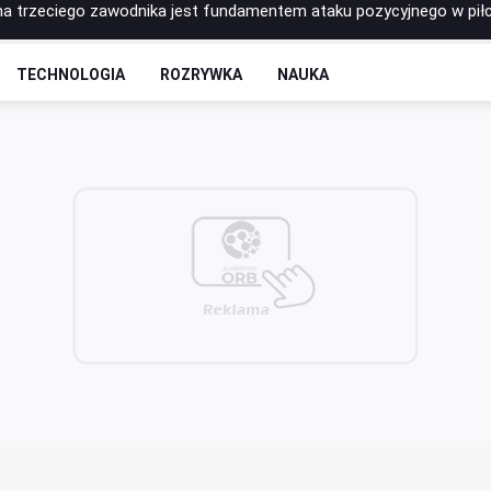
łnieniowe – które najlepiej sprawdzają się w codziennej praktyce s
 - rozkład odcinków
TECHNOLOGIA
ROZRYWKA
NAUKA
to postawić na zrobotyzowaną formę spawania?
łkę do siatkówki Molten? Porównanie najpopularniejszych modeli
na trzeciego zawodnika jest fundamentem ataku pozycyjnego w pił