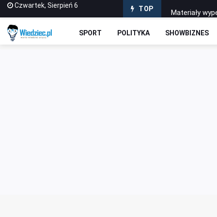
Czwartek, Sierpień 6
Materiały wype
TOP
Sabotażysta 4
SPORT
POLITYKA
SHOWBIZNES
Dlaczego war
Jak wybrać pi
Dlaczego gra 