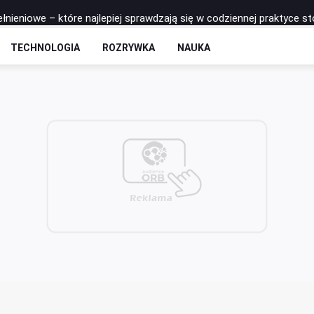
łnieniowe – które najlepiej sprawdzają się w codziennej praktyce s
 - rozkład odcinków
TECHNOLOGIA
ROZRYWKA
NAUKA
to postawić na zrobotyzowaną formę spawania?
łkę do siatkówki Molten? Porównanie najpopularniejszych modeli
na trzeciego zawodnika jest fundamentem ataku pozycyjnego w pił