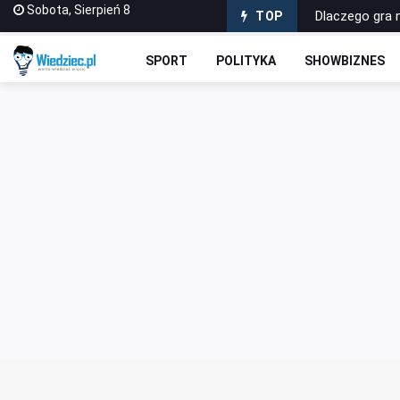
Sobota, Sierpień 8
Materiały wype
TOP
Sabotażysta 4
SPORT
POLITYKA
SHOWBIZNES
Dlaczego war
Jak wybrać pi
Dlaczego gra 