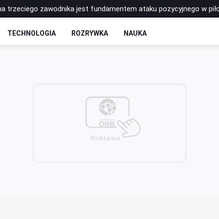
łnieniowe – które najlepiej sprawdzają się w codziennej praktyce s
 - rozkład odcinków
TECHNOLOGIA
ROZRYWKA
NAUKA
to postawić na zrobotyzowaną formę spawania?
łkę do siatkówki Molten? Porównanie najpopularniejszych modeli
na trzeciego zawodnika jest fundamentem ataku pozycyjnego w pił