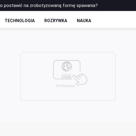
to postawić na zrobotyzowaną formę spawania?
łkę do siatkówki Molten? Porównanie najpopularniejszych modeli
TECHNOLOGIA
ROZRYWKA
NAUKA
na trzeciego zawodnika jest fundamentem ataku pozycyjnego w pił
łnieniowe – które najlepiej sprawdzają się w codziennej praktyce s
 - rozkład odcinków