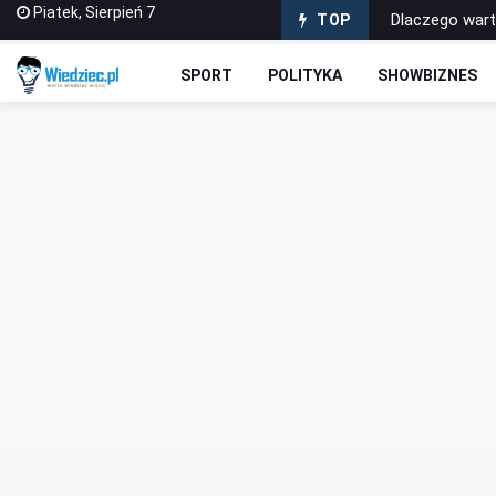
Piatek, Sierpień 7
Dlaczego war
TOP
Jak wybrać pi
SPORT
POLITYKA
SHOWBIZNES
Dlaczego gra 
Materiały wype
Sabotażysta 4