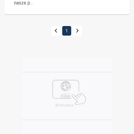
nasze p...
1