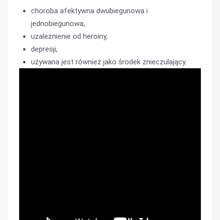
choroba afektywna dwubiegunowa i
jednobiegunowa,
uzależnienie od heroiny,
depresji,
używana jest również jako środek znieczulający.