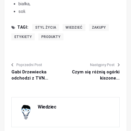
białka,
soli.
TAGI:
STYL ŻYCIA
WIEDZIEĆ
ZAKUPY
ETYKIETY
PRODUKTY
Poprzedni Post
Następny Post
Gabi Drzewiecka
Czym się różnią ogórki
odchodzi z TVN...
kiszone...
Wiedziec