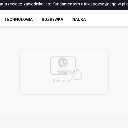
łnieniowe – które najlepiej sprawdzają się w codziennej praktyce s
 - rozkład odcinków
TECHNOLOGIA
ROZRYWKA
NAUKA
to postawić na zrobotyzowaną formę spawania?
łkę do siatkówki Molten? Porównanie najpopularniejszych modeli
na trzeciego zawodnika jest fundamentem ataku pozycyjnego w pił