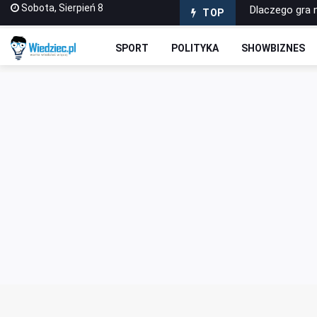
Sobota, Sierpień 8
Materiały wype
TOP
Sabotażysta 4
SPORT
POLITYKA
SHOWBIZNES
Dlaczego war
Jak wybrać pi
Dlaczego gra 