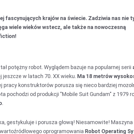
ej fascynujących krajów na świecie. Zadziwia nas nie t
ięga wiele wieków wstecz, ale także na nowoczesną
iction!
ał potężny robot. Wyglądem bazuje na popularnej serii
 jeszcze w latach 70. XX wieku.
Ma 18 metrów wysoko
j pracy konstruktorów porusza się nieco bardziej mozoln
a pochodzi od produkcji "Mobile Suit Gundam" z 1979 ro
o
.
a, gestykuluje i porusza głową! Niesamowite! Maszyna
otwartoźródłowego oprogramowania
Robot Operating S