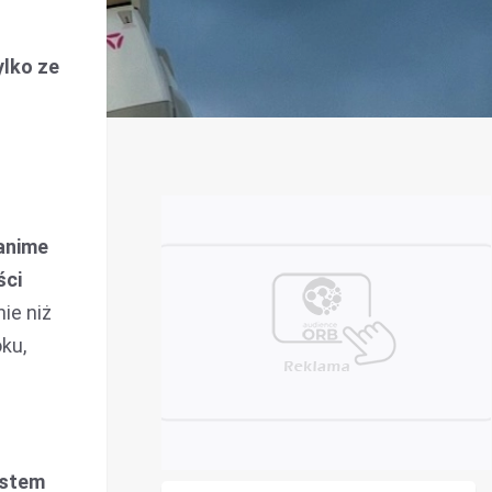
ylko ze
anime
ści
ie niż
ku,
ystem