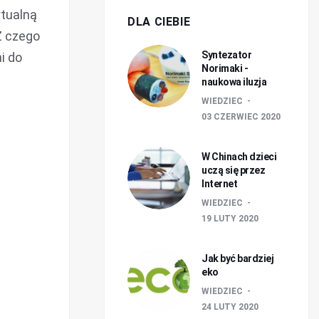
tualną
DLA CIEBIE
Z czego
Syntezator
i do
Norimaki -
naukowa iluzja
WIEDZIEC
03 CZERWIEC 2020
W Chinach dzieci
uczą się przez
Internet
WIEDZIEC
19 LUTY 2020
Jak być bardziej
eko
WIEDZIEC
24 LUTY 2020