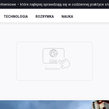
łnieniowe – które najlepiej sprawdzają się w codziennej praktyce s
 - rozkład odcinków
TECHNOLOGIA
ROZRYWKA
NAUKA
to postawić na zrobotyzowaną formę spawania?
łkę do siatkówki Molten? Porównanie najpopularniejszych modeli
na trzeciego zawodnika jest fundamentem ataku pozycyjnego w pił