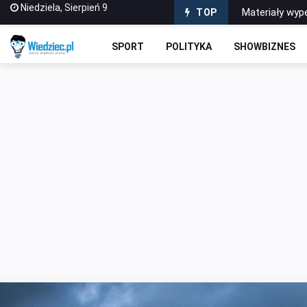
Niedziela, Sierpień 9
Materiały wype
TOP
Sabotażysta 4
SPORT
POLITYKA
SHOWBIZNES
Dlaczego war
Jak wybrać pi
Dlaczego gra 