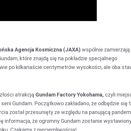
ońska Agencja Kosmiczna (JAXA)
wspólnie zamierzają
Gundam, które znajdą się na pokładzie specjalnego
dwie po kilkanaście centymetrów wysokości, ale oba sta
złości atrakcją
Gundam Factory Yokohama,
czyli miejs
z serii Gundam. Początkowo zakładano, że odbędzie się t
arcia został przesunięty ze względu na panującą pandem
 się informacja, że ogromny Gundam zostanie wystawion
roku. Czekamy z niecierpliwością!