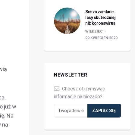
Susza zamknie
lasy skuteczniej
niż koronawirus
WIEDZIEC
29 KWIECIEŃ 2020
wią
NEWSLETTER
Chcesz otrzymywać
informacje na bieżąco?
ca,
o już w
ię. Na
y na