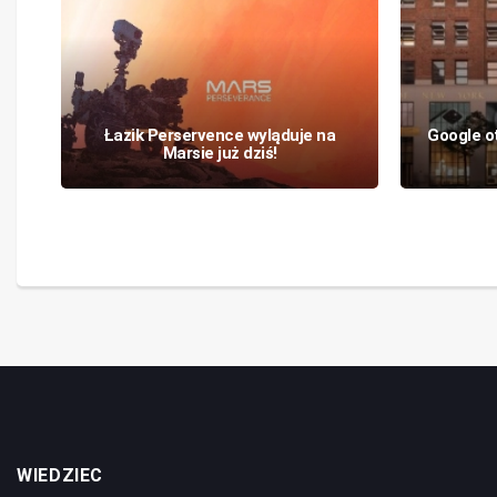
Łazik Perservence wyląduje na
Google ot
Marsie już dziś!
WIEDZIEC