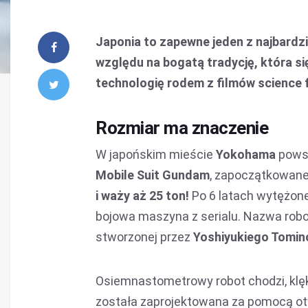
Japonia to zapewne jeden z najbardzi
względu na bogatą tradycję, która s
technologię rodem z filmów science f
Rozmiar ma znaczenie
W japońskim mieście
Yokohama
powst
Mobile Suit Gundam
, zapoczątkowanej
i waży aż 25 ton!
Po 6 latach wytężone
bojowa maszyna z serialu. Nazwa robot
stworzonej przez
Yoshiyukiego Tomin
Osiemnastometrowy robot chodzi, klęk
została zaprojektowana za pomocą 