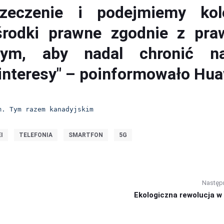
rzeczenie i podejmiemy kol
środki prawne zgodnie z pr
nym, aby nadal chronić n
interesy" – poinformowało Hua
m. Tym razem kanadyjskim
I
TELEFONIA
SMARTFON
5G
Następ
Ekologiczna rewolucja w ś