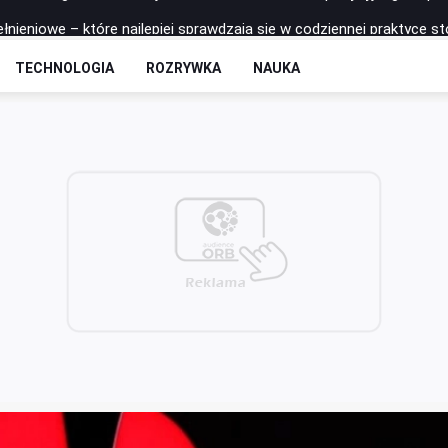
łnieniowe – które najlepiej sprawdzają się w codziennej praktyce s
 - rozkład odcinków
TECHNOLOGIA
ROZRYWKA
NAUKA
to postawić na zrobotyzowaną formę spawania?
łkę do siatkówki Molten? Porównanie najpopularniejszych modeli
na trzeciego zawodnika jest fundamentem ataku pozycyjnego w pił