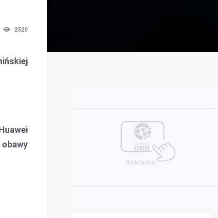
2520
ińskiej
Huawei
 obawy