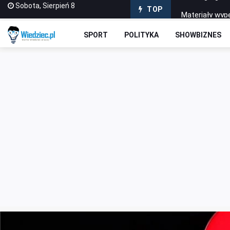
Sobota, Sierpień 8
Materiały wype
TOP
Sabotażysta 4
SPORT
POLITYKA
SHOWBIZNES
Dlaczego war
Jak wybrać pi
Dlaczego gra 