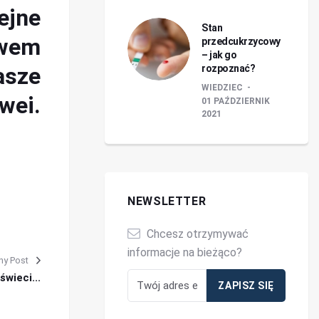
ejne
Stan
awem
przedcukrzycowy
– jak go
asze
rozpoznać?
WIEDZIEC
wei.
01 PAŹDZIERNIK
2021
NEWSLETTER
Chcesz otrzymywać
informacje na bieżąco?
ny Post
wieci...