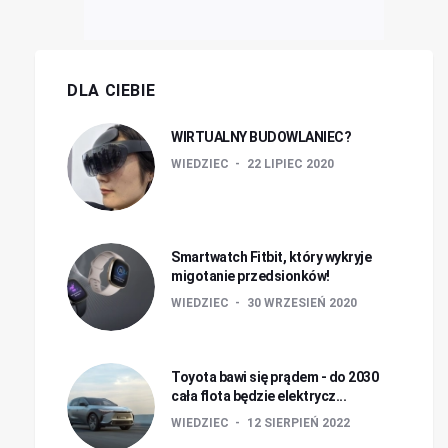
DLA CIEBIE
WIRTUALNY BUDOWLANIEC?
WIEDZIEC
22 LIPIEC 2020
Smartwatch Fitbit, który wykryje
migotanie przedsionków!
WIEDZIEC
30 WRZESIEŃ 2020
Toyota bawi się prądem - do 2030
cała flota będzie elektrycz...
WIEDZIEC
12 SIERPIEŃ 2022