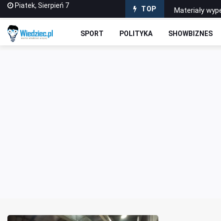
Piatek, Sierpień 7
Materiały wype
TOP
Sabotażysta 4
SPORT
POLITYKA
SHOWBIZNES
Dlaczego war
Jak wybrać pi
Dlaczego gra 