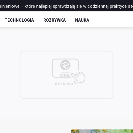
łnieniowe – które najlepiej sprawdzają się w codziennej praktyce s
 - rozkład odcinków
TECHNOLOGIA
ROZRYWKA
NAUKA
to postawić na zrobotyzowaną formę spawania?
łkę do siatkówki Molten? Porównanie najpopularniejszych modeli
na trzeciego zawodnika jest fundamentem ataku pozycyjnego w pił